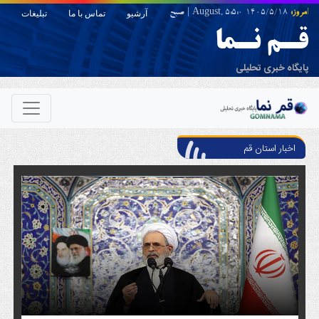
امروز:
1405/5/18 August,
5:5:0
|
صبح
آرشیو
تماس با ما
تبلیغات
قـم نـما
پایگاه خبری تحلیلی
اخبار استان قم