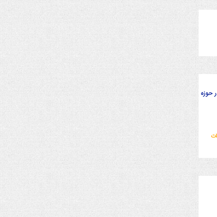
 حوزه
ات