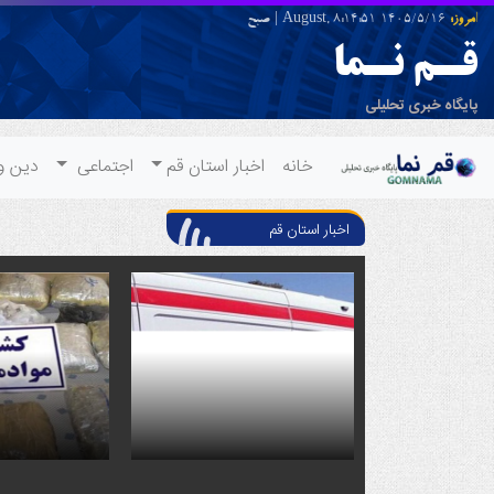
امروز:
1405/5/16 August,
8:14:51
|
صبح
قـم نـما
پایگاه خبری تحلیلی
خانه
اخبار استان قم
اجتماعی
دین و
اخبار استان قم