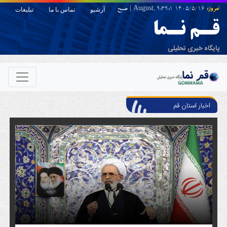
امروز:
1405/5/16 August,
9:39:1
|
صبح
آرشیو
تماس با ما
تبلیغات
قـم نـما
پایگاه خبری تحلیلی
اخبار استان قم