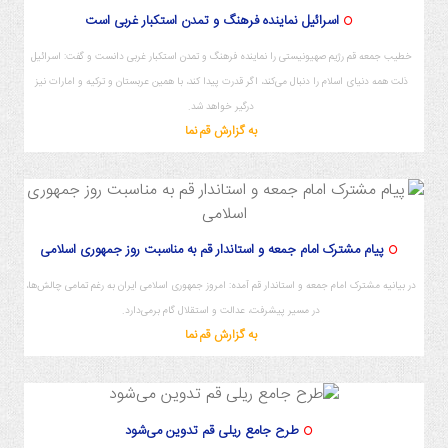
اسرائیل نماینده فرهنگ و تمدن استکبار غربی است
خطیب جمعه قم رژیم صهیونیستی را نماینده فرهنگ و تمدن استکبار غربی دانست و گفت: اسرائیل
ذلت همه دنیای اسلام را دنبال می‌کند، اگر قدرت پیدا کند، با همین عربستان و ترکیه و امارات نیز
درگیر خواهد شد.
به گزارش قم نما
پیام مشترک امام جمعه و استاندار قم به مناسبت روز جمهوری اسلامی
در بیانیه مشترک امام جمعه و استاندار قم آمده: امروز جمهوری اسلامی ایران به رغم تمامی چالش‌ها،
در مسیر پیشرفت، عدالت و استقلال گام برمی‌دارد.
به گزارش قم نما
4/1/12 17:57:36
طرح جامع ریلی قم تدوین می‌شود