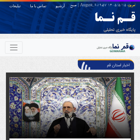
امروز:
1405/5/15 August,
6:19:57
|
صبح
آرشیو
تماس با ما
تبلیغات
قـم نـما
پایگاه خبری تحلیلی
اخبار استان قم