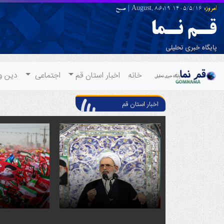
امروز:
1405/5/16 August,
8:6:19
|
صبح
قـم نـما
پایگاه خبری تحلیلی
خانه
اخبار استان قم
اجتماعی
دین و
اخبار استان قم