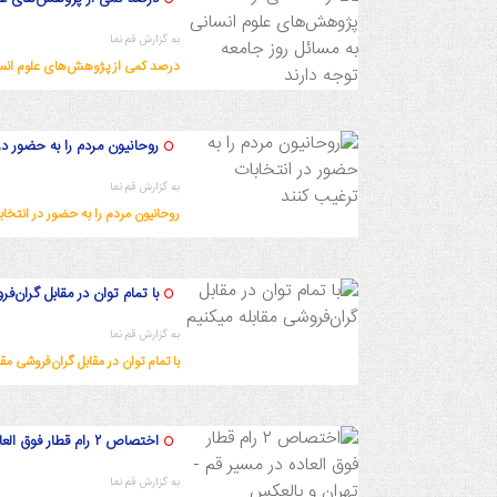
به گزارش قم نما
درصد کمی از پژوهش‌های علوم انسان
1402/9/22 13:8:15
روحانیون مردم را به حضور در
به گزارش قم نما
روحانیون مردم را به حضور در انتخا
1402/9/22 12:54:18
با تمام توان در مقابل گران‌ف
به گزارش قم نما
با تمام توان در مقابل گران‌فروشی مقا
1402/9/22 12:50:57
اختصاص ۲ رام قطار فوق العاده در مسیر قم - تهران و بالعکس
به گزارش قم نما