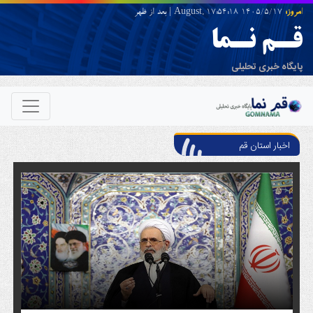
امروز:
1405/5/17 August,
17:54:18
|
بعد از ظهر
آرشیو
تماس با ما
تبلیغات
قـم نـما
پایگاه خبری تحلیلی
اخبار استان قم