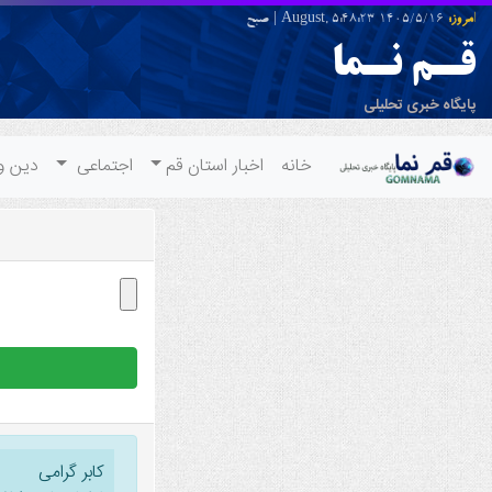
امروز:
1405/5/16 August,
5:48:23
|
صبح
قـم نـما
پایگاه خبری تحلیلی
خانه
اخبار استان قم
اجتماعی
دین و
کابر گرامی