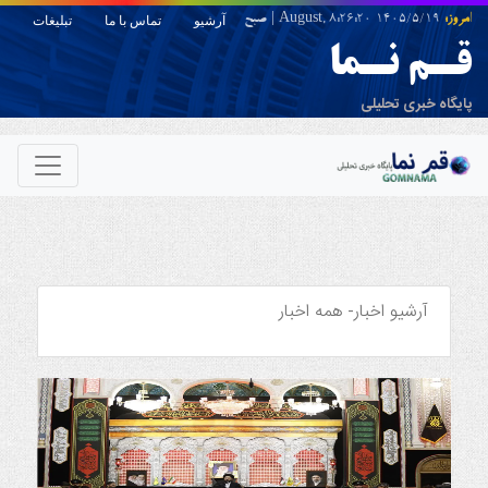
امروز:
1405/5/19 August,
8:26:20
|
صبح
آرشیو
تماس با ما
تبلیغات
قـم نـما
پایگاه خبری تحلیلی
آرشیو اخبار-
همه اخبار