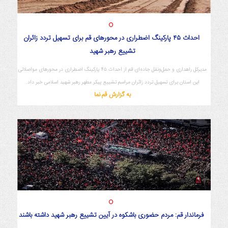
احداث ۴۵ پارکینگ اضطراری در محورهای قم برای تسهیل تردد زائران
تشییع رهبر شهید
مدیرکل راهداری و حمل‌ونقل جاده‌ای قم از احداث ۴۵ پارکینگ اضطراری در محورهای مواصلاتی
این استان برای تسهیل تردد زائران مراسم تشییع پیکر مطهر رهبر شهید اسلامی خبر داد.
به گزارش قم نما
فرماندار قم: مردم حضوری باشکوه در آیین تشییع رهبر شهید داشته باشند