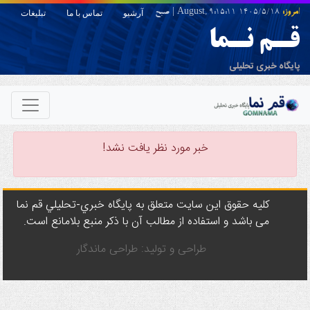
امروز:
1405/5/18 August,
9:15:11
|
صبح
آرشیو
تماس با ما
تبلیغات
قـم نـما
پایگاه خبری تحلیلی
خبر مورد نظر یافت نشد!
کليه حقوق اين سايت متعلق به پایگاه خبري-تحليلي قم نما
می باشد و استفاده از مطالب آن با ذکر منبع بلامانع است.
طراحی و تولید: طراحی ماندگار